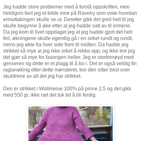
Jeg hadde store problemer med å forstå oppskriften, men
heldigvis fant jeg et bilde inne på Ravelry som viste hvordan
ermuttakingen skulle se ut. Deretter gikk det greit helt til jeg
skulle begynne å øke etter at jeg hadde satt av til ermene.
Da jeg kom til livet oppdaget jeg at jeg hadde gjort det helt
feil, økningene skulle egentlig gå i en sirkel rundt og rundt,
mens jeg økte fra hver side frem til midten. Da hadde jeg
strikket så mye at jeg ikke orket å rekke opp, og ikke tror jeg
det gjør så mye for fasongen heller. Jeg er storfornøyd med
genseren og dette er et plagg til å bo i. Det er også veldig fin
raglanøking etter dette mønsteret, tror den sitter best over
skuldrene av alt det jeg har strikket.
Den er strikket i Wollmeise 100% på pinne 2,5 og det gikk
med 550 gr, ikke rart det tok tid å bli ferdig.