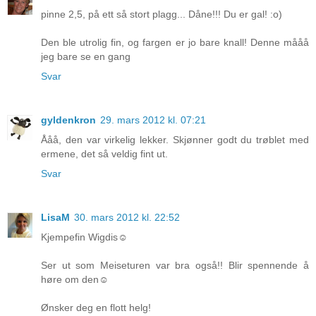
pinne 2,5, på ett så stort plagg... Dåne!!! Du er gal! :o)
Den ble utrolig fin, og fargen er jo bare knall! Denne mååå
jeg bare se en gang
Svar
gyldenkron
29. mars 2012 kl. 07:21
Ååå, den var virkelig lekker. Skjønner godt du trøblet med
ermene, det så veldig fint ut.
Svar
LisaM
30. mars 2012 kl. 22:52
Kjempefin Wigdis☺
Ser ut som Meiseturen var bra også!! Blir spennende å
høre om den☺
Ønsker deg en flott helg!