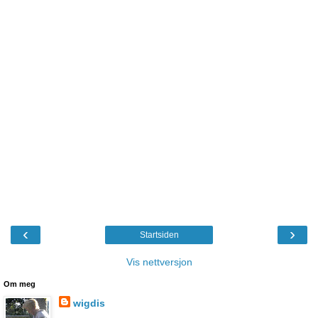
‹
›
Startsiden
Vis nettversjon
Om meg
wigdis