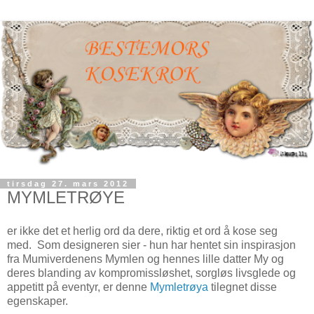
tirsdag 27. mars 2012
MYMLETRØYE
er ikke det et herlig ord da dere, riktig et ord å kose seg
med. Som designeren sier - hun har hentet sin inspirasjon
fra Mumiverdenens Mymlen og hennes lille datter My og
deres blanding av kompromissløshet, sorgløs livsglede og
appetitt på eventyr, er denne
Mymletrøya
tilegnet disse
egenskaper.